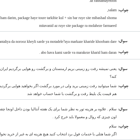
az rahnamayetoon.
salam,
:جواب
 ham darim, package haye toure tarkibie kul + sin bar ruye site mibashad shoma
mitavanid az ruye site package ra molaheze farmaeed
:سوال
antaliya da norooz kheyli sarde ya motadele?aya markaze kharide khoobam dare??
:جواب
abo hava kami sarde va marakeze kharid ham daran .
یعنی نمیشه رفت رو زمینی بریم ارمنستان و برگشت رو هوایی برگردیم ایران
:سوال
کنه؟
شما میتوانید رفت زمینی برید ولی در مورد برگشت اگر بخواهید هوایی برگردید 
:جواب
هم قیمت یک بلیط رفت و برگشت با شما حساب خواهد شد
سلام . علاوه بر هزینه تور به نظر شما برای یک هفته آنتالیا بودن داخل اونجا چقدر
:سوال
اون چیزی که روال و معمولا باید خرج کرد .
سلام
:جواب
اگر شما هتلی با خدمات فول برد انتخاب کنید هیچ هزینه ای به غیر از خرید نخو