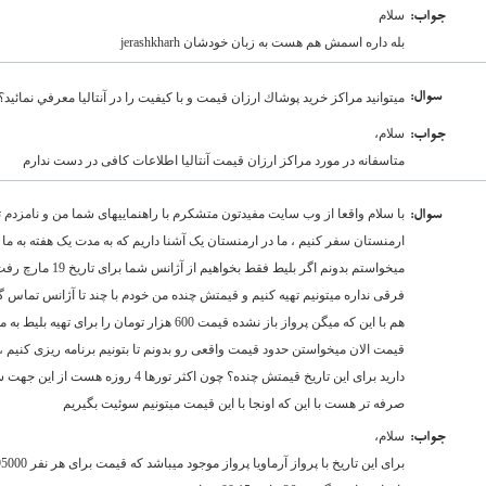
سلام
:جواب
بله داره اسمش هم هست به زبان خودشان jerashkharh
:سوال
ميتوانيد مراكز خريد پوشاك ارزان قيمت و با كيفيت را در آنتاليا معرفي نمائيد؟
سلام،
:جواب
متاسفانه در مورد مراکز ارزان قیمت آنتالیا اطلاعات کافی در دست ندارم
با سلام واقعا از وب سایت مفیدتون متشکرم با راهنماییهای شما من و نامزدم 
:سوال
فرقی نداره میتونیم تهیه کنیم و قیمتش چنده من خودم با چند تا آژانس تماس گ
قیمت الان میخواستن حدود قیمت واقعی رو بدونم تا بتونیم برنامه ریزی کنیم 
دارید برای این تاریخ قیمتش چنده؟ چون اکثر ت
صرفه تر هست با این که اونجا با این قیمت میتونیم سوئیت بگیریم
سلام،
:جواب