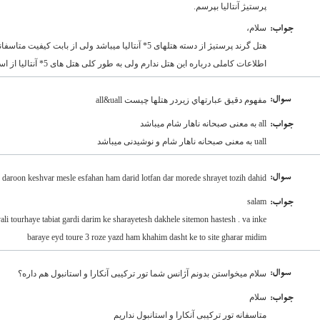
پرستیژ آنتالیا بپرسم.
سلام،
:جواب
هتل گرند پرستیژ از دسته هتلهای 5* آنتالیا میباشد ولی از با
اطلاعات کاملی درباره این هتل ندارم ولی به طور کلی هتل های 5* آنتالیا از استاندارد های بالائی برخوردار میباشند
:سوال
مفهوم دقيق عبارتهاي زيردر هتلها چيست all&uall
all به معنی صبحانه ناهار شام میباشد
:جواب
uall به معنی صبحانه ناهار شام و نوشیدنی میباشد
:سوال
r daroon keshvar mesle esfahan ham darid lotfan dar morede shrayet tozih dahid
salam
:جواب
li tourhaye tabiat gardi darim ke sharayetesh dakhele sitemon hastesh . va inke
baraye eyd toure 3 roze yazd ham khahim dasht ke to site gharar midim
:سوال
سلام میخواستن بدونم آژانس شما تور ترکیبی آنکارا و استانبول هم داره؟
سلام
:جواب
متاسفانه تور ترکیبی آنکارا و استانبول نداریم