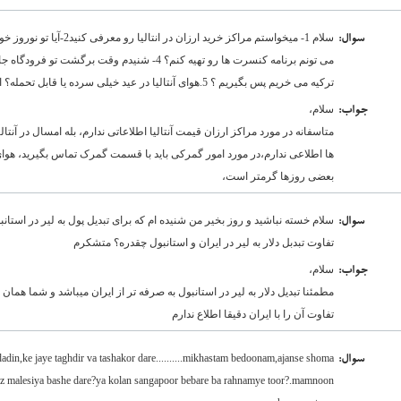
:سوال
می تونم برنامه کنسرت ها رو تهیه کنم؟ 4- شنیدم وق
ترکیه می خریم پس بگیریم ؟ 5.هوای آنتالیا در عید خیلی سرده یا قابل تحمله؟ اگه ممکنه به ایمیلم هم جوابو ارسال کنید
سلام،
:جواب
متاسفانه در مورد مراکز ارزان قیمت آنتالیا اطلاعاتی ندارم، بله امسال در آن
ها اطلاعی ندارم،در مورد امور گمرکی باید با قسمت گمرک تماس بگیرید، هوای آ
بعضی روزها گرمتر است،
سلام خسته نباشید و روز بخیر من شنیده ام که برای تبدیل پول به لیر در است
:سوال
تفاوت تبدبل دلار به لیر در ایران و استانبول چقدره؟ متشکرم
سلام،
:جواب
مطمئنا تبدیل دلار به لیر در استانبول به صرفه تر از ایران میباشد و شما همان 
تفاوت آن را با ایران دقیقا اطلاع ندارم
din,ke jaye taghdir va tashakor dare..........mikhastam bedoonam,ajanse shoma
:سوال
ooz malesiya bashe dare?ya kolan sangapoor bebare ba rahnamye toor?.mamnoon