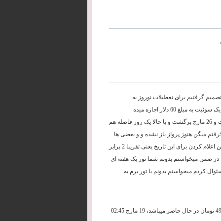
تصمیم گرفتیم برای تعطیلات نوروز به
ارمنستان سفر کنیم ، ما در ارمنستان یک آشنا داریم که به مدت یک هفته به ما یک سوئیت به مبلغ 60 دلار اجاره میده
میخواستم بدونم اگر بلیط فقط بخواهیم از آژانس شما برای تاریخ 19 مارچ رفت و 26 مارچ برگشت و یا حالا یک روز فاصله هم
رفتم میگن هنوز پرواز باز نشده و و بعضی ها
هم با این که میگن پرواز باز نشده قیمت 600 هزار تومان را برای تهیه بلیط به من اعلام کردن برای این تاریخ یعنی تقریبا 2 برابر
، در ضمن میخواستم بدونم شما تور یک هفته ای
ورها 4 روزه هست از این جهت سئوال کردم میخواستم بدونم با تور برم به
برای این تاریخ با پرواز آرماویا پرواز موجود میباشد که قیمت برای هر نفر 495000 تومان در حال حاضر میباشد، 19 مارچ 02:45