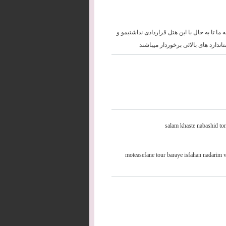
بت کیفیت متاسفانه ما تا به حال با این هتل قراردادی نداشتیمو و
salam khaste nabashid to
moteasefane tour baraye isfahan nadarim va