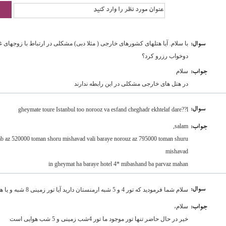
با سلام. آیا هتلهای کشورهای خارجی ( مثلا دبی) مشکلی در ارتباط با زوجهای غ
:سوال
دوخواب رزرو کرد؟
سلام
:جواب
در هتل های خارجی مشکلی در این رابطه ندارند
:سوال
gheymate toure Istanbul too norooz va esfand cheghadr ekhtelaf dare??l
salam,
:جواب
hab az 520000 toman shoru mishavad vali baraye norouz az 795000 toman shuru
mishavad
in gheymat ha baraye hotel 4* mibashand ba parvaz mahan
:سوال
سلام شما فرمودید که تور 4 و 5 شبه ارمنستان دارید آیا تور زمینی 8 شبه و یا هوایی 7 یا 8 شبه هم دارید؟
سلام،
:جواب
خیر در حال حاضر تنها تور موجود ما تور 4شب زمینی و 5 شب هوایی است