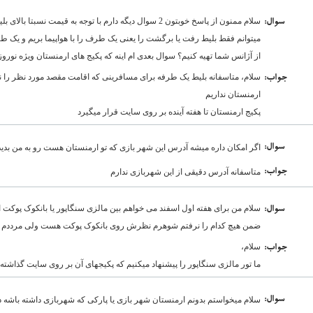
سلام ممنون از پاسخ خوبتون 2 سوال دیگه دارم با توجه به قیمت 
:سوال
میتوانم فقط بلیط رفت یا برگشت را یعنی یک طرف را با هواپیما بریم و یک طر
از آژانس شما تهیه کنیم؟ سوال بعدی ام اینه که پکیج های ارمنستان ویژه نور
سلام، متاسفانه بلیط یک طرفه برای مسافرینی که اقامت مقصد مورد نظر را ندا
:جواب
ارمنستان نداریم
پکیج ارمنستان تا هفته آینده بر روی سایت قرار میگیرد
:سوال
اگر امکان داره میشه آدرس این شهر بازی که تو ارمنستان هست رو به من بدی
:جواب
متاسفانه آدرس دقیقی از این شهربازی ندارم
سلام من برای هفته اول اسفند می خواهم بین مالزی سنگاپور یا بانکوک پوکت ان
:سوال
ضمن هیچ کدام را نرفتم شوهرم نظرش روی بانکوک پوکت هست ولی مرددم
سلام،
:جواب
ما تور مالزی سنگاپور را پیشنهاد میکنیم که پکیجهای آن بر روی سایت گذاشته
:سوال
سلام میخواستم بدونم ارمنستان شهر بازی یا پارکی که شهربازی داشته باشه دا