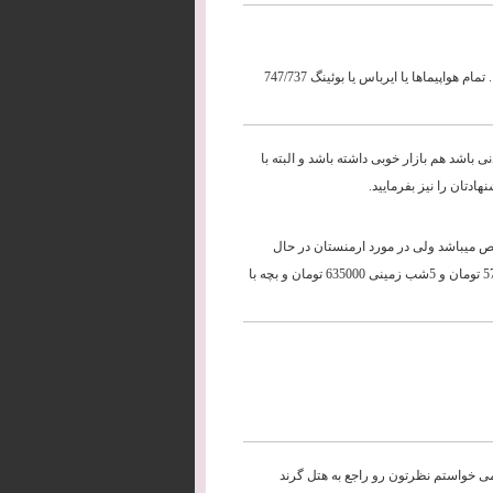
اطلس جت - اسکای و اونور ایر همه در یک سطح قرار دارند و فرقی نمی کنند . تمام هواپیماها یا ایرباس یا بوئینگ 747/737
 که هم دیدنی باشد هم بازار خوبی داشته باشد و البته با
تان را نیز بفرمایید.
ص میباشد ولی در مورد ارمنستان در حال
حاضر تنها توری که داریم 4شب هوایی هتل 4* 725000 تومان بچه با تخت 579000 تومان و 5شب زمینی 635000 تومان و بچه با
می خواستم نظرتون رو راجع به هتل گرند