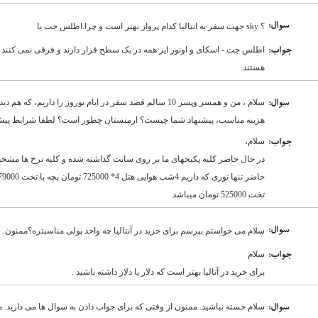
:سوال
؟ sky جهت سفر به انتالیا کدام پرواز بهتر است و چرا.اطلس جت یا
:جواب
هستند.
سلام ، من و همسر وپسر 10 سالم قصد سفر در ایام نوروز را داریم،
:سوال
هزینه مناسب، پیشنهاد شما چیست؟ ارمنستان چطور است؟ لطفا شرایط پیشنهاد
سلام،
:جواب
در حال حاضر کلیه پکیجهای ما بر روی سایت گذاشته شده و کلیه نرخ ها مشخ
تخت 525000 تومان میباشد
:سوال
سلام می خواستم بپرسم برای خرید در آنتالیا چه واحد پولی مناسبتره؟ممنون.
سلام
:جواب
برای خرید در آتالیا بهتر است که دلار یا دلار داشته باشید .
سلام خسته نباشید. ممنون از وقتی که برای جواب دادن به سوال ها می ذارید. 
:سوال