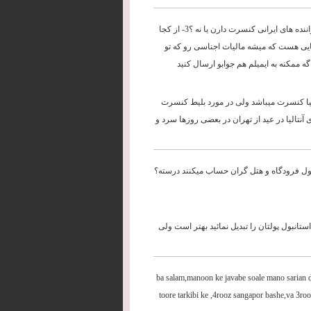
سلام 1- میخواستم مراکز خرید ارزان در انتالیا رو معرفی کنید2-آیا تو نوروز خواننده های ایرانی کنسرت دارن یا نه ؟3- از کجا
ت برگشت تو فرودگاه جایی هست که میشه مالیات اجناسی رو که تو
تالیا کنسرت میباشد ولی در مورد بلیط کنسرت
نتالیا در عید از تهران در بعضی روزها سرد و
انبول فرودگاه و هتل گران حساب میکنند درسته؟
استانبول پولتان را تبدیل نمائید بهتر است ولی
ba salam,manoon ke javabe soale mano sarian da
toore tarkibi ke ,4rooz sangapor bashe,va 3r