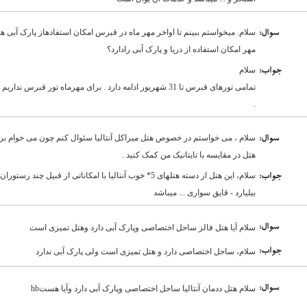
سلام. میخواستم ببینم تا اواخر مهر ماه در قبرس امکان استفادهاز پارک آبی ه
:سوال
مهر امکان استفاده از دریا و پارک آبی رادارد؟
سلام
:جواب
تمامی تورهای قبرس تا 31 شهریور ادامه دارد . برای مهرماه تور ق
.
سلام ، می خواستم در خصوص هتل میراکل آنتالیا سئوال کنم چون می خوام بر
:سوال
هتل در مقایسه با تایتانیک من کمک کنید .
سلام، این هتل از دسته هتلهای 5* خوب آنتالیا با امکاناتی از قب
:جواب
بیلیارد - قایق سواری ... میباشد
:سوال
سلام آیا هتل فالز ساحل اختصاصی وپارک آبی دارد وهتل تمیزی است
:جواب
سلام، ساحل اختصاصی دارد و هتل تمیزی است ولی پارک آبی ندارد
:سوال
سلام هتل ددمان آنتالیا ساحل اختصاصی وپارک آبی دارد وآیا هستhb