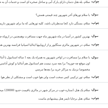
:جواب
سلام، بله هتل ددمان دارای پارک آبی و ساحل صخره ای است و خدمات آن به
:سوال
با سلام تورهای آخر شهریور چند قیمتی هستن؟
:جواب
سلام، بستگی دارد کجا مدنظرتان باشد، کلیه تورهایی که ما برای شهریور داری
:سوال
بهترين كشور در آسيا در ماه شهريور ماه جهت مسافرت وهمچنين در اروپاه 
:جواب
سلام، در شهریور مالزی سنگاپور و از اروپاییها ایتالیا اسپانیا فرانسه بهترین ه
با سلام برا مسافرت در اواخر شهريور به ه
:سوال
اون موقع چه جوريه؟ برا بچه سرد نيست هم استانبول هم آنتاليا و كوش آداس
مخصوصا نزديك به مراكز خريد برا بچه‌ها مرسي
:جواب
سلام، تور ترکیبی کمی سخت است ولی هوا خوب است و مشکلی از نظر هوا نخ
:سوال
سلام یک هتل 5ستاره خوب در مرکز شهر در مالزی باقیمت حدود 1200000 میخواستم بهم معرفی کنید با امکاناتش مرسی
:جواب
سلام، هتل برجایا تایمز هتل پیشنهادی ماست