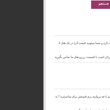
با سلام ؛می خواستم بدونم اتاق 3 نفره نسبت به اتاق 2 نفره جقدر تفاوت قیمت داره و شما میتونید قیمت آنرا در یک هتل 4
ظرتان است با قسمت رزرو هتل ما تماس بگیرید
م با چه پروازی برم قیمتش برام مناسبتره ؟ به