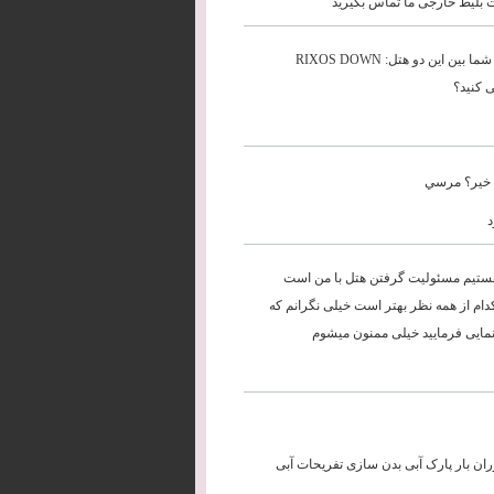
مت بلیط خارجی ما تماس بگیرید
با سلام و تشکر فراوان ما در شهریور ماه قصد داریم به شهر آنتالیا سفر کنیم. شما بین این دو هتل: RIXOS DOWN
ا خير؟ مرسي
ا هستیم مسئولیت گرفتن هتل با من است
 کدام از همه نظر بهتر است خیلی نگرانم که
هنمایی فرمایید خیلی ممنون میشوم
 دارای چندین رستوران بار پارک آبی بدن سازی تفریحات آبی