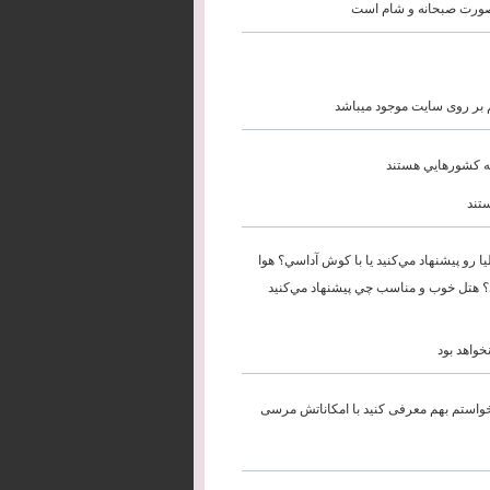
 صورت صبحانه و شام است
م بر روی سایت موجود میباشد
چه كشورهايي هستند
ستند
مراه يك بچه 1 ساله استانبول با آنتاليا رو پيشنهاد مي‌كنيد يا با كوش آداسي؟ هوا
ي؟ هتل خوب و مناسب چي پيشنهاد مي‌كنيد
واهد بود