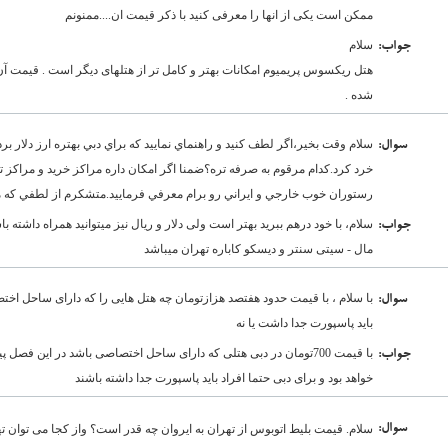
ممکن است یکی از انها را معرفی کنید با ذکر قیمت ان....ممنونم
سلام
:جواب
هتل ریکسوس پریمیوم امکانات بهتر و کامل تر از هتلهای دیگر است . قیمت 
شده .
سلام وقت بخير،اگر لطف كنيد و راهنماي نماييد كه براي دبي بهتره ارز دلار برد
:سوال
خرد كرد.كدام مرقوم به صرفه تره؟ضمنا اگر امكان داره مراكز خريد و مراكز ت
رستوران خوب خارجي و ايراني رو برام معرفي فرماييد.متشكرم از لطفي كه م
سلام، با خود درهم ببرید بهتر است ولی دلار و ریال نیز میتوانید همراه داشته 
:جواب
مال - سیتی سنتر و دیسکو کاباره تهران میباشد
با سلام ، با قیمت حدود هفتصد هزازتومان چه هتل هایی را که دارای ساحل اختصا
:سوال
باید پاسپورت جدا داشت یا نه
:جواب
خواهد بود و برای دبی حتما افراد باید پاسپورت جدا داشته باشند
:سوال
سلام. قیمت بلیط اتوبوس از تهران به ایروان چه قدر است؟ واز کجا می توان ته