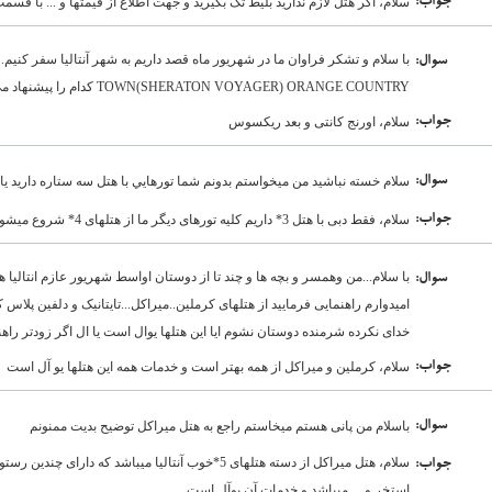
:جواب
سلام، اگر هتل لازم ندارید بلیط تک بگیرید و جهت اطلاع از قیمتها و ... با قس
:سوال
TOWN(SHERATON VOYAGER) ORANGE COUNTRY کدام را پیشنهاد می کنید؟
:جواب
سلام، اورنج کانتی و بعد ریکسوس
:سوال
سلام خسته نباشيد من ميخواستم بدونم شما تورهايي با هتل سه ستاره داريد ي
:جواب
سلام، فقط دبی با هتل 3* داریم کلیه تورهای دیگر ما از هتلهای 4* شروع میشود
با سلام...من وهمسر و بچه ها و چند تا از دوستان اواسط شهریور عازم انتالی
:سوال
امیدوارم راهنمایی فرمایید از هتلهای کرملین..میراکل...تایتانیک و دلفین پلاس
خدای نکرده شرمنده دوستان نشوم ایا این هتلها یوال است یا ال اگر زودتر را
:جواب
سلام، کرملین و میراکل از همه بهتر است و خدمات همه این هتلها یو آل است
:سوال
باسلام من پانی هستم میخاستم راجع به هتل میراکل توضیح بدیت ممنونم
سلام، هتل میراکل از دسته هتلهای 5*خوب آنتالیا میباشد که
:جواب
استخر و ... میباشد و خدمات آن یوآل است