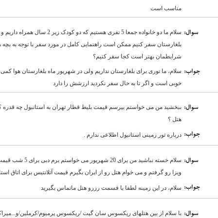
مناسب است
:سوال
بلغارستان سفر کنیم ممکن است راهنمایی کامل در مورد سفر با توجه به بچه ها و 
شرایطمان بهتر است کجا سفر کنیم؟
سلام، ما توری برای بلغارستان نداریم ولی در شهریور ماه بلغارستان هوا کمی 
:جواب
خوبی است و اگر تا به حال سفر نکردید ارزشش را دارد
:سوال
هتل ؟
:جواب
درباره تور زمینی استانبول اطلاعی ندارم .
سلام خسته نباشيد من بر
:سوال
ویزا رو گرفتم و می خوام هتل رو از ایران بگیرم قیمت آتلانتیس برای اتاق اس
:جواب
سلام، در این زمینه لطفا با قسمت رزرو هتل ماتماس بگیرید
با سلام از بین هتلهای ریکسوس سان گیت /ریکسوس پرمیوم/کرملین/و...میراکل 
:سوال