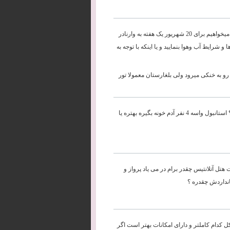
سلام ما دو خانواده جمعا 5 نفری هستیم که دو کودک زیر 2 سال همراه داریم و میخواهیم برای 20 شهریور یک هفته به وارنادر
شرایط آب وهوا بنمایید و یا اینکه با توجه به
رو به خنکی میرود ولی بلغارستان معمولا تور
ببخشید من می خواستم بپرسم قیمت بلیط قطار تهران به استانبول چه قدره ؟ استانبول واسه 4 نفر آدم خونه بگیره بهتره یا
ای 20 شهریور می خواستم برم دبی برای 5 شب قیمت هتل آتلانتیس چقدر برام در می یاد پرواز و
تانداردش چقدره ؟
کدام کاملتر و دارای امکانات بهتر است اگر