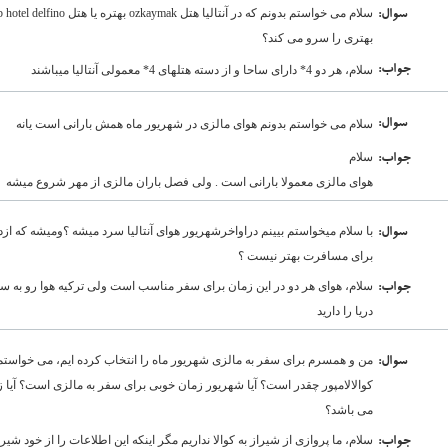
:سوال
بهتری را سرو می کند؟
:جواب
سلام، هر دو 4* دارای ساحا و از دسته هتلهای 4* معمولی آنتالیا میباشند
:سوال
سلام می خواستم بدونم هوای مالزی در شهریور ماه همش بارانی است یانه
سلام
:جواب
هوای مالزی معمولا بارانی است . ولی فصل باران مالزی از مهر شروع میشه
با سلام میخواستم بیینم دراواخرشهریور هوای آنتالیا سرد میشه ؟ومیشه که از
:سوال
برای مسافرت بهتر نیست ؟
سلام، هوای هر دو در این زمان برای سفر مناسب است ولی ترکیه هوا رو به س
:جواب
دریا را دارید
من و همسرم برای سفر به مالزی شهریور ماه را انتخاب کرده ایم، می خواستم ب
:سوال
کوالالامپور چقدر است؟ آیا شهریور زمان خوبی برای سفر به مالزی است؟ آیا
می باشد؟
سلام، ما پروازی از شیراز به کوالا نداریم مگر اینکه این اطلاعات را از خود شی
:جواب