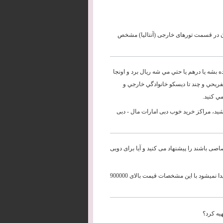
آن در قسمت تورهای خارجی (آنتالیا) مشخص
ه بشه يا درهم يا حتي مي شه ريال برد و اونجا
فريحي و چند تا ديسكو خانوادگي خارجي و
ي كنيد.
باشید، مراکز خرید خوب دبی امارات مال - دبی
صی باشند را پیشنهاد می کنید و آیا برای دوبی
با قیمت 700تومان در دبی هتلی که دارای ساحل اختصاصی باشد در این فصل پیدا نمیشود با این مشخصات قیمت بالای 900000
یه کرد؟