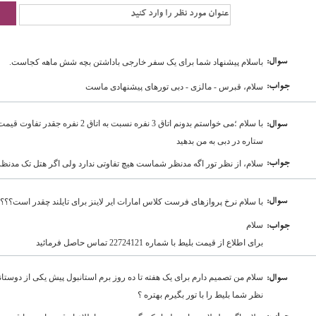
:سوال
باسلام پیشنهاد شما برای یک سفر خارجی باداشتن بچه شش ماهه کجاست.
:جواب
سلام، قبرس - مالزی - دبی تورهای پیشنهادی ماست
:سوال
ستاره در دبی به من بدهید
:جواب
سلام، از نظر تور اگه مدنظر شماست هیچ تفاوتی ندارد ولی اگر هتل تک مدن
:سوال
با سلام نرخ پروازهای فرست کلاس امارات ایر لاینز برای تایلند چقدر است؟؟؟
سلام
:جواب
برای اطلاع از قیمت بلیط با شماره 22724121 تماس حاصل فرمائید
سلام من تصمیم دارم برای یک هفته تا ده روز برم استانبول پیش یکی از دوستان
:سوال
نظر شما بلیط را با تور بگیرم بهتره ؟