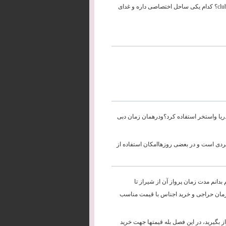
سلام می خواستم بدونم که در آنتالیا هتل ozkaymak بهتره یا هتل club hotel delfino؟ کدام یکی ساحل اختصاصی داره و غدای
دریا واستخر استفاده کرد؟ودرهمان زمان دبی
ردی است و در بعضی روزهاامکان استفاده از
دانم مدت زمان پرواز آن از شیراز تا
 زمان حراجی و خرید اجناس با قیمت مناسب
راز بگیرید، در این فصل بله قیمتها جهت خرید