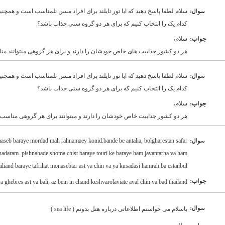
سلام لطفا پاسخ دهید که ایا تور تایلند برای افراد مسن نلمناسب است و همچنی
:سوال
کدام یک را انتخاب کنیم که برای هر دو گروه سنی جذاب باشد؟
سلام،
:جواب
هر دو کشور جذابیت های خاص خودشان را دارند و برای هر گروهی میتوانند من
سلام لطفا پاسخ دهید که ایا تور تایلند برای افراد مسن نلمناسب است و همچنی
:سوال
کدام یک را انتخاب کنیم که برای هر دو گروه سنی جذاب باشد؟
سلام،
:جواب
هر دو کشور جذابیت خاص خودشان را دارند و میتوانند برای هر گروهی مناسب 
naseb baraye mordad mah rahnamaey konid.bande be antalia, bolgharestan safar
:سوال
nadaram. pishnahade shoma chist baraye touri ke baraye ham javantarha va ham
iliand baraye tafrihat monasebtar ast ya chin va ya kusadasi hamrah ba estanbul?
:جواب
ghebres ast ya bali, az bein in chand keshvarolaviate aval chin va bad thailand,
:سوال
باسلام می خواستم اطلاعاتی درباره هتل بدونم ( sea life )