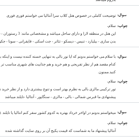
:سوال
توضیحت کاملی در خصوص هتل کلاب سرا آنتالیا می خواستم فوری فوری
سلام،
:جواب
بدن سازی - بیلیارد - تنیس - دیسکو - تئاتر - جت اسکی - قایقرانی - سونا - جک
با سلام.می خواستم بدونم که ایا نور بالی به تنهایی خسته کننده نیست و اینکه به
:سوال
کدام مقصد هم از نظر تفریحی و هم خرید و هم جذابیت های شهری مناسب تر 
کنید.ممنون.
سلام،
:جواب
تور ترکیبی مالزی بالی به نظرم بهتر است و تنوع بیشتری دارد و از نظر خرید
پیشنهادی ما قبرس شمالی - بالی - مالزی - سنگاپور - آنتالیا -تایلند میباشد
:سوال
میخواستم بدونم در اواخر خرداد بهتره به کدوم کشور سفر کنم انتالیا یا تایلند .(
سلام،
:جواب
آنتالیا پیشنهاد ما به شماست که قیمت پکیج آن بر روی سایت گذاشته شده