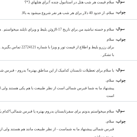
:سوال
سلام قيمت هر شب هتل در استانبول چنده ؟براي هتلهاي 3*؟
:جواب
سلام، از حدود 40 دلار برای هر شب هر نفر شروع میشود به بالا.
:سوال
سلام و خسته نباشيد من براي تاريخ 17-8ژوئن بليط و ويزاي تايلند ميخواستم . هزينش چه قدر ميشه؟ با تشكر
سلام
:جواب
برای رزرو بلیط و اطلاع از قیمت تور و ویزا با شماره 22724121 تماس بگیرید .
با تشکر .
:سوال
با سلام برای تعطیلات تابستان کدامیک از این مناطق بهتره؟ بدروم - قبرس شما
سلام،
:جواب
پیشنهاد ما به شما قبرس شمالی است از نظر طبیعت با هم یکی هستند ولی ا
است
:سوال
سلام میخواستم بدونم برای سفرتابستان بدروم بهتره یا قبرس شمالی؟کدام یک
سلام،
:جواب
قبرس شمالی پیشنهاد ما به شماست - از نظر طبیعت مانند هم هستند ولی از
بدروم میباشد