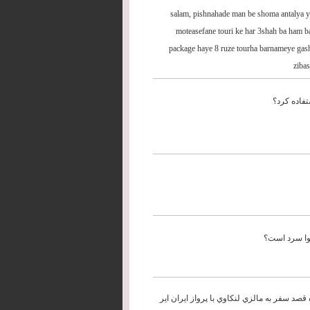
salam, pishnahade man be shoma antalya y
moteasefane touri ke har 3shah ba ham ba
package haye 8 ruze tourha barnameye gasht
zibas
فاده کرد؟
 هوا سرد است؟
گسال ويك كودك 4 ساله- در اوايل تيرماه قصد سفر به مالزي لنكاوي با پرواز ايران اير