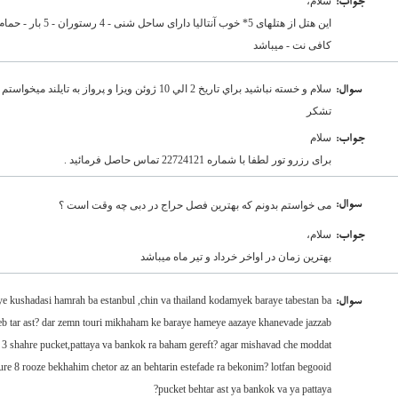
سلام،
:جواب
این هتل از هتلهای 5* خ
کافی نت - میباشد
سلام و خسته نباشيد براي تاريخ 2 الي 10 ژوئن ويزا و پرواز 
:سوال
تشكر
سلام
:جواب
برای رزرو تور لطفا با شماره 22724121 تماس حاصل فرمائید .
:سوال
می خواستم بدونم که بهترین فصل حراج در دبی چه وقت است ؟
سلام،
:جواب
بهترین زمان در اواخر خرداد و تیر ماه میباشد
ye kushadasi hamrah ba estanbul ,chin va thailand kodamyek baraye tabestan ba
:سوال
seb tar ast? dar zemn touri mikhaham ke baraye hameye aazaye khanevade jazzab
r 3 shahre pucket,pattaya va bankok ra baham gereft? agar mishavad che moddat
ure 8 rooze bekhahim chetor az an behtarin estefade ra bekonim? lotfan begooid
pucket behtar ast ya bankok va ya pattaya?