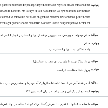
a ghebres mibashad ke package haye in tourha ba ruye site amade mibashad ma
:جواب
shand ra nadarim, ma kolieye in tour ha ra tak be tak ejra mikonim, dar morede
 darand va mitavanid bar asase an gashtha barname rizi farmaeed, puket besiar
t vali agar ghasde shoma ham tafrih hast ham kharid bangkok pattaya behtar ast
:سوال
سلام.میخواستم بپرسم دهم شهریور میشه از دریا و استخر در کوش اداسی است
سلام
:جواب
بله مشکلی بابت دریا و استخر نداره
:سوال
پرواز ساگا بهتره یا ماهان برای سفر به استانبول؟
:جواب
پرواز ماهان مناسب تر است
:سوال
آیا در هفته آخر خرداد امکان استفاده از پارک آبی و دریا و استخر وجود دارد یا
:جواب
استفاده از پارک آبی و دریا و استخر برای کدام شهر ؟؟؟
با سلام ما (خانواده 4 نفري - 3 نفر بزر
:سوال