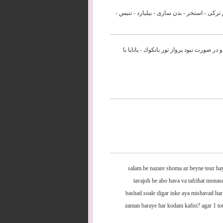
وب آنتالیا دارای ساحل شنی - 4 رستوران - 5 بار - حمام ترکی - استخر - بدن سازی - بیلیارد - تنیس -
به تايلند ميخواستم و در صورت نبود پرواز تور بانكوك - پاتايا با
salam.be nazare shoma az beyne tour ha
tavajoh be abo hava va tafrihat mona
bashad.soale digar inke aya mishavad ha
zaman baraye har kodam kafist? agar 1 to