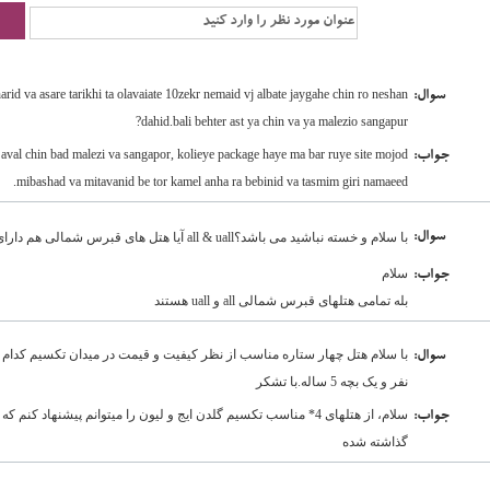
harid va asare tarikhi ta olavaiate 10zekr nemaid vj albate jaygahe chin ro neshan
:سوال
dahid.bali behter ast ya chin va ya malezio sangapur?
d aval chin bad malezi va sangapor, kolieye package haye ma bar ruye site mojod
:جواب
mibashad va mitavanid be tor kamel anha ra bebinid va tasmim giri namaeed.
:سوال
با سلام و خسته نباشید می باشد؟all & uall آیا هتل های قبرس شمالی هم دارای خدمات
سلام
:جواب
بله تمامی هتلهای قبرس شمالی all و uall هستند
:سوال
نفر و یک بچه 5 ساله.با تشکر
سلام، از هتلهای 4* مناسب تکسیم گلدن ایج و لیون را میتوانم پیشنها
:جواب
گذاشته شده