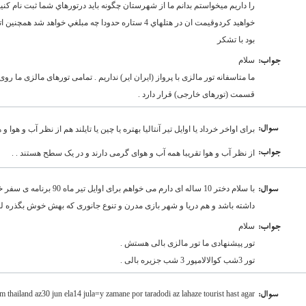
را داريم ميخواستم بدانم ما از شهرستان چگونه بايد درتورهاي شما ثبت نام كنيم 
بود با تشكر
سلام
:جواب
ما متاسفانه تور مالزی با پرواز (ایران ایر) نداریم . تمامی تورهای مالزی ما رو
قسمت (تورهای خارجی) قرار دارد .
:سوال
برای اواخر خرداد یا اوایل تیر آنتالیا بهتره یا چین یا تایلند هم از نظر آب و هوا 
:جواب
از نظر آب و هوا تقریبا همه آب و هوای گرمی دارند و در یک سطح هستند . .
با سلام دختر 10 ساله ای دارم 
:سوال
داشته باشد و هم دریا و شهر بازی مدرن و تنوع جانوری که بهش خوش بگذره لطف
سلام
:جواب
تور پیشنهادی ما تور مالزی بالی هستش .
تور 3شب کوالالامپور 3 شب جزیره بالی .
thailand az30 jun ela14 jula=y zamane por taradodi az lahaze tourist hast agar
:سوال