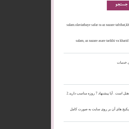
salam.olaviathaye safar ra az nazare tafrihat,k
salam, az nazare asare tarikhi va khari
با سلام هتل چهار ستاره مناسب از نظر کیفیت و قیمت در میدان تکسیم کدام هتل است . آیا پیشنهاد 7 روزه مناسب دارید.2
د کنم که پکیج های آن بر روی سایت به صورت کامل