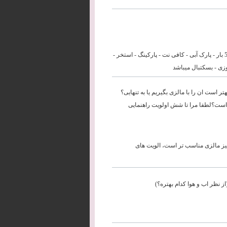
این هتل در منطقه لارا و دارای ساحل میباشد و مشخصاتی مانند: 3 رستوران - 5 بار - پارک آبی - کافی نت - پارکینگ - استخر -
وزی - بسکتبال میباشد
تر است ان را با مالزی بگیریم یا به تنهایی؟
است؟لطفا مرا تا شش اولویت راهنمایی
 نیز مالزی مناسب تر است، الویت های
از نظر اب و هوا کدام بهتره؟)