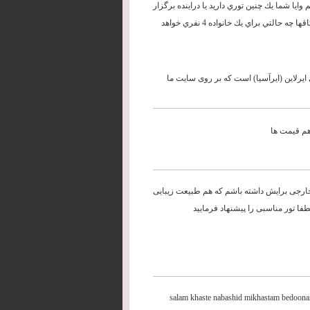
وايا شما يك چنين توري داريد يا دراينده برگزار
خواهيد كردوقيمت ان در هتلهاي 4 ستاره حدودا چه مبلغي خواهد شد همچنين اتاقها چه حالتي براي يك خانواده 4 نفري خواهد
ی ایرلاین (ایرآسیا) است که بر روی سایت ما
و هم قیمت ها
می خواهم برای اوایل تیر ماه 90 برنامه ی سفر خارجی برایش داشته باشم که هم طبیعت زیبایی
ا تور مناسبی را پیشنهاد فرمایید
salam khaste nabashid mikhastam bedoonam 