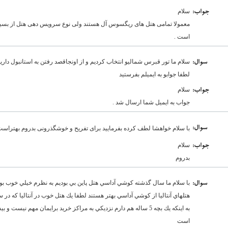
سلام
:جواب
معمولا تمامی هتل های ریگسوس آل هستند ولی نوع سرویس دهی هتل از بسیاری
است .
سلام ما تور قبرس شمالیو انتخاب کردیم و از اونجاقصد رفتن به استانبول د
:سوال
لطفا جوابو به ایمیلم بفرستید
سلام
:جواب
جواب به ایمیل شما ارسال شد .
:سوال
با سلام خواهشا لطف کرده بفرمایید برای تفریح و خوشگذرونی بدروم بهتراس
سلام
:جواب
بدروم
با سلام ما سال گذشته كوشي آداسي هتل پاين بي بوديم به نظرم خيلي خوب بود ا
:سوال
هتلهاي آنتاليا از كوشي آداسي بهتر هستند لطفا يك هتل خوب در آنتاليا كه در سط
به اينكه يك بچه 5 ساله هم دارم نزديكي به مراكز خريد برايمان مهم ني
است