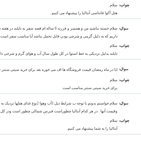
سلام
:جواب
هتل آکوا فانتاسی آنتالیا را پیشنهاد می کنیم .
سلام خسته نباشید من و همسر و فرزند 6 ساله ام قصد سفر
:سوال
داریم که به دلیل گرمی و شرچی بودن قابل تحمل نباشد آیا مناسب سفر است ب
سلام
:جواب
تایلند بدلیل نزدیکی به خط استوا در کل طول سال آب و هوای گرم و شرجی دار
:سوال
ایا در ماه رمضان قیمت فروشگاه ها اف می خوره بعد برای خرید سیتی سنتر 
سلام
:جواب
برای خرید سیتی سنتر مناسب است
:سوال
وقیمت آنها . در هر کدام آنتالیا چطوراست قبرس شمالی چطور است ودر کل شم
سلام
:جواب
آنتالیا را به شما پیشنهاد می کنیم .