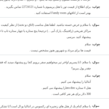
برای اطلاع از قیمت تور با هتل پریمیوم با شماره 22724121 تماس بگیرید .
:جواب
بهتر است از اتاقهای Family room استفاده کنید .
با سلام و عرض خسته نباشيد. لطفا هتل مناسب (اتاق دو تخته) از نظر کيفيت و 
:سوال
پيشنهاد کنيد. مرسی
سلام
:جواب
قیمت ها برای مرداد و شهریور هنوز مشخص نیست .
با سلام: 3تا پسریم اواخر تیر میخواهیم سفر برویم کجا رو پیشنهاد میدید
:سوال
چقدر پول ببریم؟
سلام
:جواب
آنتالیا را پیشنهاد می کنیم .
هتل 4 ستاره lara dincرا پیشنهاد می کنیم .
300 دلار برای هر نفر کافی است .
:سوال
با سلام كدام يك از هتل هاي زنجيره اي ركسوس در انتاليا يو ال است؟با تشكر