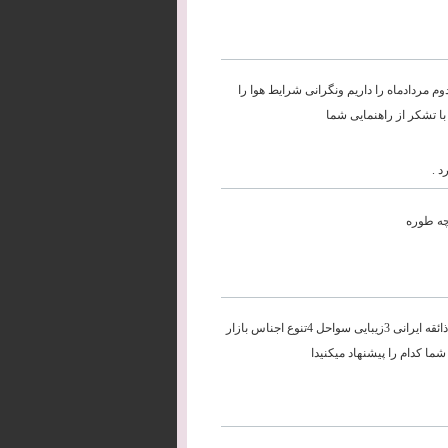
 به تایلند در هفته دوم مردادماه را داریم ونگرانی شرایط هوا را
ا تشکر از راهنمایی شما
د .
چه طوره
سلام.خواستم بدونم با توجه ب شرایط ذیل:1آب وهوا 2نوع غذای هتلها نزدیک به ذائقه ایرانی 3زیبایی سواحل 4تنوع اجناس بازار
ا کدام را پیشنهاد میکنیدا