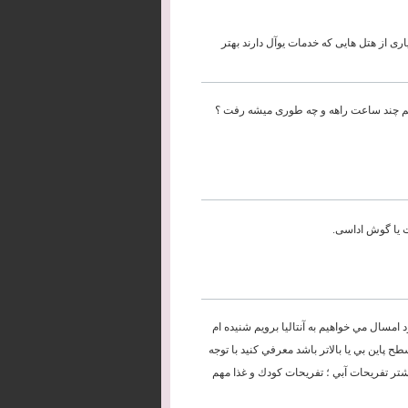
 از هتل هایی که خدمات یوآل دارند بهتر
اریم چند ساعت راهه و چه طوری میشه رفت ؟
ت یا گوش اداسی.
مسال مي خواهيم به آنتاليا برويم شنيده ام
ح پاين بي يا بالاتر باشد معرفي كنيد با توجه
ست و بيشتر تفريحات آبي ؛ تفريحات كودك و غذا مهم