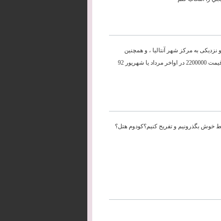
نزديکی به مرکز شهر آنتاليا ، و همچنين
مراکز تفريحی (رافتينگ، پارک آبی ...) ترجيحا پنج ستاره يا چهار ستاره تاپ تا قيمت 2200000 در اواخر مرداد يا شهريور 92
 که فقط خوش بگذرونیم و تفریح کنیم؟کودوم هتل؟