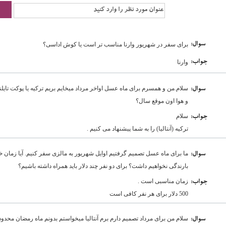
:سوال
برای سفر در شهریور وارنا مناسب تر است یا کوش اداسی؟
:جواب
وارنا
سلام.من و همسرم برای ماه عسل اواخر مرداد میخایم بریم ترکیه یا پوکت تایلن
:سوال
و هوا اون موقع سال؟
سلام
:جواب
ترکیه (آنتالیا) را به شما پیشنهاد می کنیم .
ما برای ماه عسل تصمیم گرفتیم اوایل شهریور به مالزی سفر کنیم. آیا زما
:سوال
بارندگی نخواهیم داشت؟ برای دو نفر چند دلار باید همراه داشته باشیم؟
زمان مناسبی است .
:جواب
500 دلار برای هر نفر کافی است
سلام من برای مرداد تصمیم دارم برم آنتالیا میخواستم بدونم ماه رمضان محدودی
:سوال