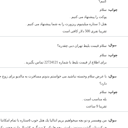
کنیم؟
سلام
:جواب
پوکت را پیشنهاد می کنیم .
هتل 5 ستاره میلینیوم ریزورت را به شما پیشنهاد می کنیم .
تقریبا نفری 500 دلار کافی است
:سوال
سلام قیمت بلیط تهران دبی چقدره؟
سلام
:جواب
برای اطلاع از قیمت بلیط با شماره 22724121 تماس بگیرید .
با عرض سلام وخسته نباشید می خواستم بدونم مسافرت به مالدیو برای زوج
:سوال
دارد؟
سلام
:جواب
بله مناسب است .
تقریبا 9 ساعت
من وهمسر و دو بچه ميخواهيم بريم انتالي
:سوال
حركت تا برگشت ممنون راستي بچه ها يكي ٢ و ديگري ١٢سال دارند چجور پكيجي را انتخاب كنم