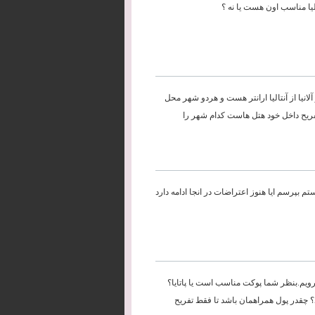
لانیا از آنتالیا ارانتر هست و هردو شهر محل
تفریح داخل خود هتل هاست کدام شهر را
م بپرسم ایا هنوز اعتراضات در انجا ادامه دارد
 به تایلند برویم.بنظر شما پوکت مناسب است یا پاتایا؟
حت باشند؟ چقدر پول همراهمان باشد تا فقط تفریح