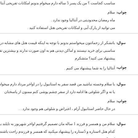
مناسب کجاست ؟ من یک پسر 5 ساله دارم میخوام بدونم امکانات تفریحی آنتالیا مناسب اون هست یا نه ؟
سلام
:جواب
ماه رمضان محدودیتی در آنتالیا وجود ندارد .
می توانید از پارک آبی و امکانات تفریحی هتل استفاده کنید .
باتشکر از زحماتتون میخواستم بدونم با توجه به اینکه قیمت هتل های مشابه در آ
:سوال
مناسبی برای خرید نیستند و اماکن دیدنی هم به اون صورت ندارند و بیشترین 
پیشنهاد می کنید؟ متشکرم
:جواب
آنتالیا را به شما پیشنهاد می کنیم .
با سلام وخسته نباشید من قصد سفر به استانبول را در اواخر مرداد دارم میخواست
:سوال
یا نه و اگر شلوغی ها ادامه دارد از سفر چشم پوشی کنم ممنون از پاسختان
سلام
:جواب
در حال حاضر استانبول آرام ، اعتراض و شلوغی هم وجود ندارد . .
سلام من و همسر و فرزند 1 ساله مان تصمیم گرفتیم اواخر شهربور
:سوال
کدام هتل 4ستاره و 5ستاره را پیشنهاد میکنید که همسر و فرزندم را