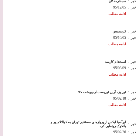
خبر
:
سپندارمذگان
خبر
:
95/12/05
ادامه مطلب
خبر
:
کریسمس
خبر
:
95/10/05
ادامه مطلب
خبر
:
استخدام کارمند
خبر
:
95/08/09
ادامه مطلب
خبر
:
تور یزد آرین توریست اردیبهشت 95
خبر
:
95/02/18
ادامه مطلب
ایرآسیا ایکس از پروازهای مستقیم تهران به کوالالامپور و
خبر
:
بانکوک رونمایی کرد
خبر
:
95/02/26