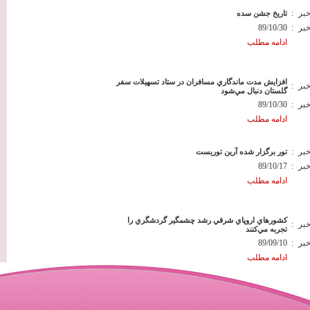
خبر
:
تاریخ جشن سده
خبر
:
89/10/30
ادامه مطلب
افزايش مدت ماندگاري مسافران در ستاد تسهيلات سفر
خبر
:
گلستان دنبال مي‌شود
خبر
:
89/10/30
ادامه مطلب
خبر
:
تور برگزار شده آرین توریست
خبر
:
89/10/17
ادامه مطلب
كشورهاي اروپاي شرقي رشد چشمگير گردشگري را
خبر
:
تجربه مي‌كنند
خبر
:
89/09/10
ادامه مطلب
خبر
:
«بازار گردشگري جهان»
خبر
:
89/09/10