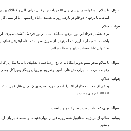
با سلام ...میخواستم بپرسم برای 10خرداد تور ترکیبی برای ب
:سوال
است...ایا برجهای دو قلو در بازدید روزانه هست ...ایا در اصفهان با ازانسی کار 
سلام،
:جواب
برای هشتم خرداد این تور موجود میباشد، شما در تور خود یک گشت شهری دار
باشد، ما شعبه ای نداریم شما میتوانید از طریق سایت ثبت نام اینترنتی نمائید
به عنوان علیالحساب برای ما حواله نمائید
با سلام میخواستم بدونم امکانات خا
:سوال
وقیمت خرداد ماه برای هتل های دلفین وشروود و رویال وینگز ومیراکل چقدر 
سلام،
:جواب
1500000 تومان میباشد
:سوال
برای26خرداد از تبریز به ترکیه پرواز است
:جواب
میشود