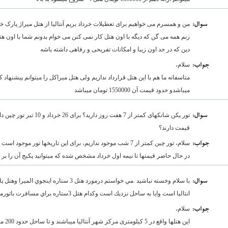
من و همسرم می خواهیم برای تعطیلات خرداد بریم آنتالیا از هتل میراژ پارک
:سوال
زنم همه می گن که دیگه با اون هتل کار نمی کنن می خوام بدونم شما با اون هتل
دین که در حد اون زیبا و امکانات تفریحی و رفاهی داشته باشه
سلام،
:جواب
متاسفانه ما هم با این هتل قرارداد نداریم ولی هتل میراکل را میتوانم پیشنهاد 
میباشدو حدود قیمت آن 1550000 تومان میباشد
:سوال
قیمت دارند؟
سلام، تور چین کمتر از 7 شب موجود نداریم، برای این تاریخها تو
:جواب
در حال حاضر قیمتها تا نیمه اول خرداد مشخص شده که میتوانید پکیج آن را بر
با سلام وخسته نباشيد .مي خواستم درمورد هتل 3 
:سوال
انتاليا است وايا به ساحل نزديك است وكدام هتل 3ستاره براي مسافرت باتورمناسب است
سلام،
:جواب
این هت