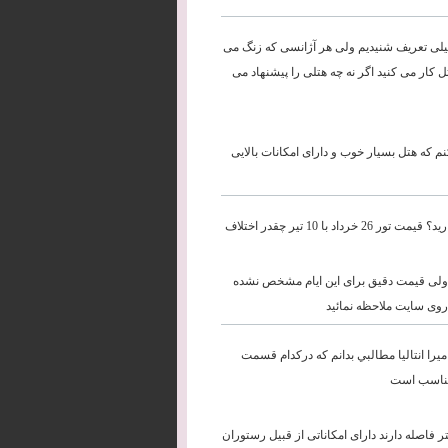
 خیلی تعریف شنیدیم ولی هر آژانسی که زنگ می
 کار می کنید اگر نه چه هتلی را پیشنهاد می
کنم که هتل بسیار خوب و دارای امکانات بالایی
تور پکن شانکهای کمتر از 7 هفت روز دارید؟ برای 26 خرداد و 10 تیر تور چین دارید؟ قیمت تور 26 خرداد با 10 تیر چقدر اختلاف
ر موجود است ولی قیمت دقیق برای این ایام مشخص نشده
 روی سایت ملاحظه نمائید
ستاره اينجوي الميرا وهتل پاميرا انتاليا مطالبي بدانم كه دركدام قسمت
لها واقع در 5 کیلومتری مرکز شهر آنتالیا میباشند و تا ساحل حدود 200 متر فاصله دارند دارای امکاناتی از قبیل رستوران