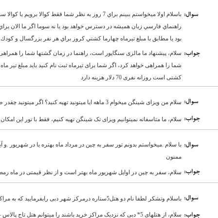
باسلام اولا ميخواستم ببينم براي 7 روز به نظر شما فقط كوالا ب
:سوال
راهنماي فارسي زبان هميشه در دسترس خواهد بود يا نه سوما اگر ما الان براي 
بود يا مطابق با مبلغ تيرماه چهارما كشتي كروز براي هر نفر بزرگسال و كودك 4 ساله مبلغش چقدر است با تشكرات فراوان
سلام، پیشنهاد ما مالزی سنگاپور است، راهنما در زمان گشتها شما را همراهی 
:جواب
شما را همراهی خواهد کرد، اگر شما برای تیرماه ثبت نام کنید باید مبلغ تیر ما
کشتی است روزانه نفری 70 دلار هزینه دارد
:سوال
سلام من ویزای شینگن میخوام 3 ماهه ایا میتونید تهیه کنید؟ اگر میتونید چقدر طول میکشه و چقدر هزینه داره ....ممنون
:جواب
سلام، ما متاسفانه نمیتوانیم ویزای تک شینگن تهیه کنیم، فقط با تور این امکان 
با سلام .میخواستم بدونم تور سفر به چین در مرداد ماه بهتره یا در شهریور .و آ
:سوال
ممنون
:جواب
سلام، سفر به چین در اوایل شهریور ماه بهتر است و از نظر قیمتی در ماه رمضان
:سوال
باسلام وتشکر لطفا نام دو هتل5ستاره درمرکز شهر دبی رابفرمایید که به مراکز خرید نزدیک باشد
سلام، از هتلهای 5* دبی که نزدیک مراکز خرید باشند را میتوانم هتل تاج
:جواب