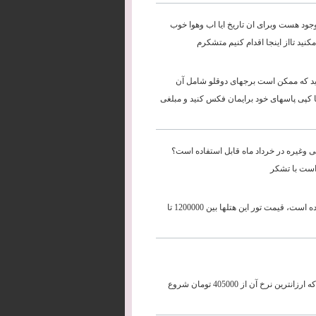
الی و کوالالامپورموجود هست وبرای ان تاریخ ایا اب وهوا خوب
مکنید تااز اینجا اقدام کنیم متشکرم
ید که ممکن است برجهای دوقلو شامل آن
 یا کپی پاسهای خود برایمان فکس کنید و مبلغی
رج از ساختمان هتلهای 5انتالیا مثل پارک ابی وغیره در خرداد ماه قابل استفاده است؟
است با تشکر
بعضی از امکانات هتلهای آنتالیا بله در صورت مقیم بودن در آن هتل قابل استفاده است، قیمت تور این هتلها بین 1200000 تا
سلام، از تبریز به استانبول همه روزه غیر از چهارشنبه ها و جمعه ها پرواز دارد که ارزانترین نرخ آن از 405000 تومان شروع