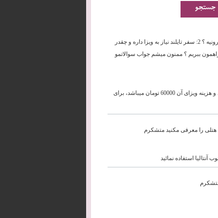
خسته نباشيد . مي خواستم بپرسم 1: اب و هواي تايلند در تيرماه چطوره و آيا بارونيه ؟ 2: سفر تايلند نياز به ويزا داره و چقدر
اي خريد و تفريح براي 2 نفر چقدر پول همراهمون ببريم ؟ ممنون ميشم جواب سوالاتمو
آب و هوای شرجی و در بعضی مواقع بارش خواهد داشت، تایلند نیاز به ویزا دارد و هزینه ویزای آن 60000 تومان میباشد، برای
 آنتالیا استفاده نمائید