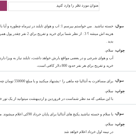
:سوال
هزينه اش ميشه ؟ 3 : از نظر شما بر
بديد .
سلام،
:جواب
خرید و تفریح برای هر نفر حدود 800 دلار کافی است،
:سوال
برای مسافرت به آنتالیا چه ماهی را ÷یشنهاد میکنید و با مبلغ 550000 تومان چه هتلی را معرفی مکنید متشکرم
سلام،
:جواب
با این مبلغی که مد نظر شماست در فروردین و اردیبهشت میتوانید از یک تور خوب
:سوال
با سلام و خسته نباشید پکیج های آنتالیا برای پایان خرداد 90کی اعلام میشوند. متشکرم
سلام،
:جواب
در نیمه اول خرداد اعلام خواهد شد