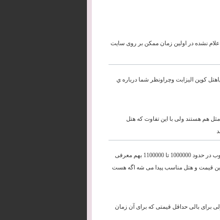
ا اعلام نشده در اولین زمان ممکن بر روی سایت
رتوبلو انتاليا بهتر است ياهتل كوين اليزابت وچراونظر شما درباره ي
 خدمات مثل هم هستند ولی با این تفاوت که هتل
د
خیلی ممنون از پاسختون ولی 1550000 برامون خیلی گرونه می تونید یه هتل خوب در حدود 1000000 تا 1100000 بهم معرفی
 این قیمت و هتل مناسب پیدا می شه اگه هست
لی برای بالی حداقل قیمتی که برای آن زمان