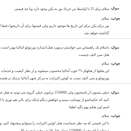
:سوال
سلام برای 25 تا اواسط تیر خرداد تور به پکن وجود دارد وبا چه قیمتی
سلام،
:جواب
تور برای پکن برای این تاریخ ها موجود داریم ولی قیمتها برای آن تاریخها دقیق
گذاشته خواهد شد
باسلام يك راهنمايي مي خواستم درمورد هتل5ستاره پو
:سوال
هتل سي لايف چيست
سلام،
:جواب
این هتلها از هتلهای 5* خوب آنتالیا محسوب میشوند و از نظر کیفیت و
پورتوبلو و سی لایف نسب به کوئین الیزابت به مرکز شهر آنتالیا نزدیک تر هستن
:سوال
کنید که عکساشو از توسایت ببینم و خواهش دیگم اینکه برای بالی هم توری با
اسم اون هتلم بهم بگید لطفا
سلام،
:جواب
تا این قیمتی که مد نظر شماست هتل کوئین الیزابت را میتوانم پیشنهاد کنم، و
میتوانم ارائه دهم از 1350000 تومان هتل 4* شروع میشود به بالا