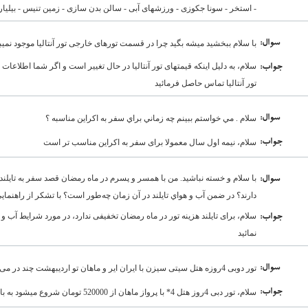
- استخر - سونا جکوزی - ورزشهای آبی - سالن بدن سازی - زمین تنیس - بیلیارد 
:سوال
با سلام ببخشید میشه بگید چرا در قسمت تورهای خارجی تور آنتالیا موجود نمی
سلام، به دلیل اینکه قیمتهای تور آنتالیا در حال تغییر است و اگر شما اطلاعا
:جواب
تور آنتالیا تماس حاصل فرمائید
:سوال
سلام . مي خواستم ببينم چه زماني براي سفر به اكراين مناسبه ؟
:جواب
سلام، نیمه اول سال معمولا برای سفر به اکراین مناسب تر است
با سلام و خسته نباشيد. من با همسر و پسرم در ماه رمضان قصد سفر به تايلند ر
:سوال
دارند؟ در ضمن آب و هواي تايلند در آن زمان چه‌طور است؟ با تشكر از راهنماي
سلام، برای تایلند هزینه تور در ماه رمضان تخفیفی ندارد، در مورد شرایط آب 
:جواب
نمائید
:سوال
تور دوبی 4روزه هتل سیتی سیزن با ایران ایر و ماهان تو اردیبهشت چند در می آید؟الان هوا چطوره؟
:جواب
سلام، تور دبی 4روز هتل 4* با پرواز ماهان از 520000 تومان شروع میشود به بالا، از نظر هوا گرم است