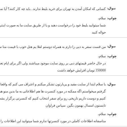
:سوال
کسانی که امکان آمدن به تهران برای خرید بلیط ندارند...باید چه کار کنند؟ آیا ن
سلام،
:جواب
شما میتوانید بلیط خود را درخواست دهید و یا از طریق سایت ما به صورت اینترن
حواله کنید
:سوال
من قست سفر به دبی را دارم به همراه دوستم لفلا یم هتل خوب با قیمت منا سب 
سلام،
:جواب
در حال حاضر قیمتهای دبی بر روی سایت موجود میباشند ولی اگر برای ایام تعطی
350000 تومان افزایش خواهد داشت
با سلام ابتدا از سایت مفید و پربارتون تشکر میکنم و اعتراف می کنم که واقعا پ
:سوال
گرفتم میخواستم اگه ممکنه در مورد کنسرت ها هم اطلاعاتی به ما بدین منو همس
کنیم و دوست داریم تاریخی رو برای سفر انتخاب کنیم که کنسرتی برگزار بشه.
تابستون امسال بهمون بگین .سپاس فراوان
سلام،
:جواب
متاسفانه اطلاعات کاملی در مورد کنسرتها ندارم شما میتوانید این اطلاعات ر