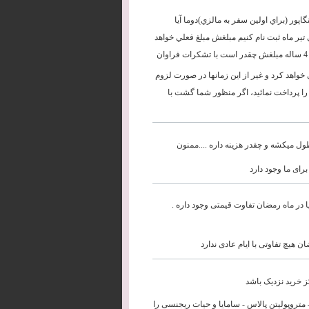
رويم يا كوالا سنگاپور (براي اولين سفر به مالزي)دوما آيا
تير ماه ثبت نام كنيم مبلغش مبلغ فعلي خواهد
خواهد کرد و غیر از این زمانها در صورت لزوم
ه را پرداخت نمائید، اگر منظور شما گشت با
برای ما وجود دارد
یا در ماه رمضان تفاوت قیمتی وجود داره .
 هیچ تفاوتی با ایام عادی ندارد
 پالاس - متروپولیتن پالاس - سامایا و حیات ریجنسی را