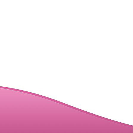
| 4
| 5
| 6
| 7
| 8
| 9
| 10
| 11
| 12
| 16
| 17
| 18
| 19
| 20
| 21
| 22
| 23
| 24