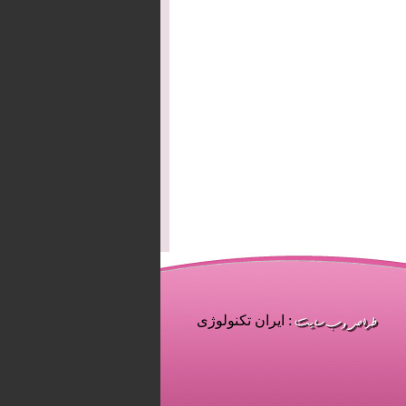
: ایران تکنولوژی
| 1
| 2
| 3
| 13
| 14
| 15