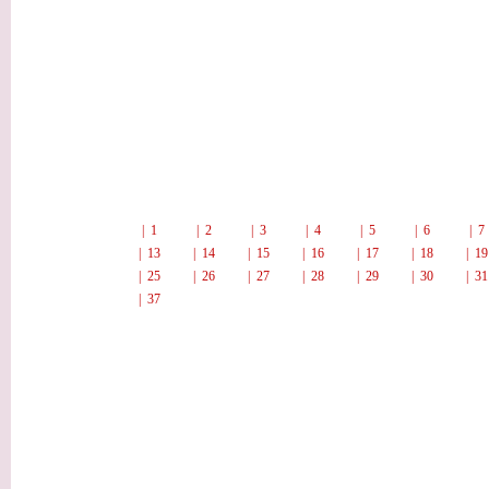
| 1
| 2
| 3
| 4
| 5
| 6
| 
| 13
| 14
| 15
| 16
| 17
| 18
| 1
| 25
| 26
| 27
| 28
| 29
| 30
| 3
| 37