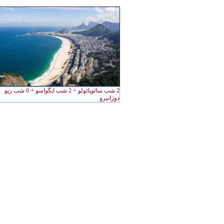
2 شب سائوپائولو + 2 شب ايگواسو + 6 شب ريو
دوژانيرو