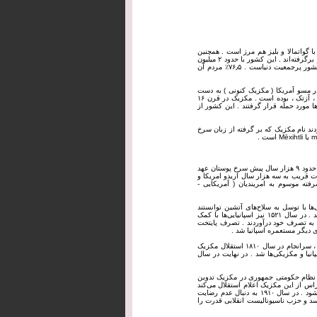
گواتمالا و بلیز هم ‌مرز است . همچنین
اقیانوس آرام ، در غرب و جنوب ، خلیج مکزیک در شرق و دریای کارائیب در جنوب شرق آن را در برگرفته‌اند . این کشور با حدود ۲ میلیون
کیلومتر مربع وسعت ، ۱۴افمین کشور وسیع دنیا و با حدود ۱۰۹ میلیون نفر جمعیت ، ۱۱افمین کشور پرجمعیت دنیاست . ۷۶٫۵٪ مردم آن
در مسو آمریکا ( مکزیک کنونی ) به دست
آمده متعلق به ۴۰ هزار سال پیش است . مکزیک همچنین مهد یکی از مهمترین تمدن‌های باستان ، آزتک ، بوده ‌است . مکزیک در قرن ۱۶
یک از سوی اسپانیایی‌ها مورد حمله قرار گرفتند . این کشور از
ردند نام مکزیک که بر گرفته از زبان سرخ
اولین آثاری که از انسان در آمریکای مرکزی به دست آمده متعلق به ۴۰ هزار سال پیش است . در حدود ۹ هزار سال پیش سرخ ‌پوستان عهد
ت قریب به سه هزار سال اریدو امریکا و
ته موسوم به امریندیان ( آمریکایی -
نیایی‌ها با توسل به سلاح‌های آتشین توانستند
تمدن‌های ازتک ، مایا و اولمک را در مکزیک شکست دهند و این کشور را به تصرف خود درآورند . در سال ۱۵۲۱ نیز اسپانیایی‌ها با کمک
را به تصرف خود درآوردند . تصرف پایتخت
مکزیک پرجمعیت‌ترین منطقه تحت‌الحمایه اسپانیا بود . پس از سه دهه استیلای امپراتوری اسپانیا ، سرانجام در سال ۱۸۱۰ استقلال مکزیک
انیا و مکزیکی‌ها شد . در نهایت در سال
ار کردند و در سال ۱۸۲۴ قانون اساسی بر مبنای نظام حکومتی جمهوری در مکزیک تدوین
ور را نیز از امپراتوری مکزیک به ایلات متحده مکزیک تغییر دادند . در سال ۱۸۳۵ تگزاس از این مکزیک اعلام استقلال می‌کند
که این اتفاق منجر به نبرد آلامو و به دنبال آن جنگ آمریکا و مکزیک در بین سالهای ۱۸۴۶-۴۸ می‌شود . در سال ۱۹۱۰ به دنبال عدم رضایت
ن اساسی جدیدی به تصویب می‌رسد و حزب ناسیونالیست انقلابی قدرت را