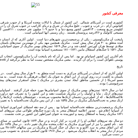
معرفی کشور
کشوری است در آمریکای شمالی . این کشور از شمال با ایالات متحده آمریکا و از جنوب شرقی با 
مسیحی کاتولیک و ۳/۶درصد پروتستان هستند . زبان رسمی آنها اسپانیایی است .
پایتخت آن مکزیکوسیتی ، یکی از پرجمعیت‌ترین شهرهای دنیا است . اولین آثاری که از انسان 
میلادی توسط هران کورتس کشف شد و در سال ۱۵۱۹ تمدن‌های بومی مکز
سال ۱۵۲۱ تا جنگ‌های استقلال مابین ۱۸۲۱-۱۸۱۰ مستعمره اسپانیا بوده ‌است .
نام آغازین این کشور اسپانیای نو بود . اما پس از آن ‌که نام پایتخت آن را مکزیکوسیتی انتخاب ک
‌پوستی ناهوآتل است را برای آن گزیدند . معنی مکزیک مشخص نیست اما به نظر برگرفته از mextli یا Mēxihtli است .
تاریخ
باستان به کاشت ذرت روی آوردن از این اتفاق به عنوان یک انقلاب فرهنگی یاد شده ‌است . به مد
مسو امریکا ( از نخستین مناطق ایجاد تمدن بشری در مکزیک ) محل استقرار تمدن‌های پیشرف
سرخ‌پوستی ) بودند .
اما در سال ۱۵۱۹ تمدن‌های بومی مکزیک از سوی اسپانیایی‌ها مورد حمله قرار گرفتند . اسپا
تلاکسکالتک‌ها ، که از اصلی‌ترین دشمنان آزتک‌ها محسوب می‌شدند ، تنوچیتیتلان پایتخت ازتک‌ها 
ازتک منجر به تحت‌الحمایگی مکزیک در سال ۱۵۳۵ شد ، از این پس مکزیک تحت‌الحمایه یا به تعبیری دیگر مستعمره اسپانیا شد .
از اسپانیا اعلام شد . صدور اعلامیه استقلال منجر به یک دوره جنگ‌های طولانی میان نیروهای اسپ
۱۸۲۱ مکزیک رسماً به استقلال رسید و ایتوربیده به عنوان امپراطور این کشور بر تخت نشست .
دو سال بعد نیروهای انقلابی او را از قدرت بر کن
شد . نام کش
مردم از دیاز منجر به انقلاب مکزیک می‌شود . در سال ۱۹۱۷ قانو
در دست می‌گیرد .