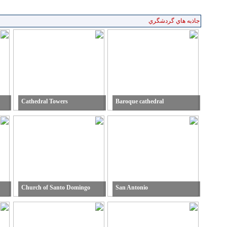
جاذبه هاي گردشگري
Cathedral Towers
Baroque cathedral
Church of Santo Domingo
San Antonio