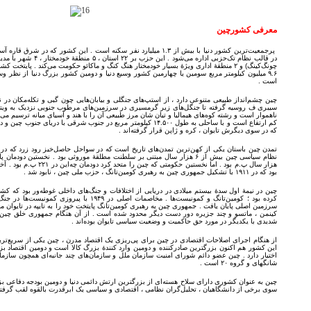
معرفی کشورچین
پرجمعیت‌ترین کشور دنیا با بیش از ۱.۳ میلیارد نفر سکنه است . این کشور 
در قالب نظام تک‌حزبی اداره می
چونگ‌کینگ) و ۲ منطقهٔ اداری ویژهٔ بسیار خودمختار هنگ کنگ و ماکائو حکومت می‌کند . پای
۹.۶ میلیون کیلومتر مربع سومین یا چهارمین کشور وسیع دنیا و دومین کشور بزرگ دنیا از نظر
است .
چین چشم‌انداز طبیعی متنوعی دارد ، از استپ‌های جنگلی و بیابان‌هایی چون گبی و تکله‌مکان در
سیبری ف روسیه گرفته تا جنگل‌های زیر گرمسیری در سرزمین‌های مرطوب جنوبی نزدیک به ویتن
ناهموار است و رشته ‌کوه‌های هیمالیا و تیان شان مرز طبیعی آن را با هند و آسیای میانه ترسیم می
کم ‌ارتفاع است و با ساحلی به طول ۱۴.۵۰۰ کیلومتر مربع در جنوب شرقی با
که در سوی دیگرش تایوان ، کره و ژاپن قرار گرفته‌اند .
تمدن چین باستان یکی از کهن‌ترین تمدن‌های تاریخ است که در سواحل حاصل‌خیز رود زرد که 
هزار سال پ.م بود . اما نخستین ح
بود که در ۱۹۱۱ با تشکیل جمهوری چین به رهبری کومین‌تانگ ، حزب ملی چین ، نابود شد .
چین در نیمهٔ اول سدهٔ بیستم میلادی در دریایی از اختلافات و جنگ‌های داخلی غوطه‌ور بود که ک
کرده بود ؛ کومین‌تانگ و کمونیست‌ها . مخاصمات اصلی د
سرزمین اصلی پایان یافت . جمهوری چین به رهبری کومین‌تانگ پایتخت خود را به تایپه در تایوان م
کینمن ، ماتسو و چند جزیره دور دست دیگر محدود شده ‌است . از آن هنگام جمهوری خلق چین
شدیدی با یکدیگر در مورد حق حاکمیت و وضعیت سیاسی تایوان بوده‌اند .
از هنگام اجرای اصلاحات اقتصادی در چین برای پی‌ریزی یک اقتصاد مدرن ، چین یکی از سریع‌تری
این کشور هم ‌اکنون بزرگترین صادرکننده و دومین وارد کنندهٔ بزرگ کالا است و دومین اقتصاد بزرگ 
اختیار دارد . چین عضو دائم شورای امنیت سازمان ملل و سازمان‌های چند جانبه‌ای همچون سازم
شانگهای و گروه ۲۰ است .
چین به عنوان کشوری دارای سلاح هسته‌ای از بزرگترین ارتش دائمی دنیا و دومین بودجه دفاعی بز
سوی برخی از دانشگاهیان ، تحلیل‌گران نظامی ، اقتصادی و سیاسی یک ابرقدرت بالقوه لقب گرفته