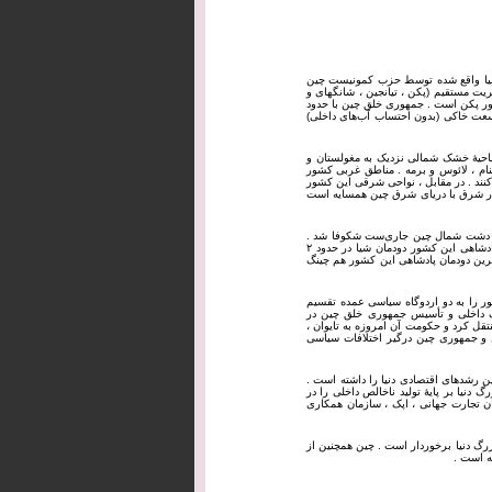
که در شرق قاره آسیا واقع شده توسط حزب کمونیست چین
‌شود . این حزب بر ۲۲ استان ، ۵ منطقهٔ خودمختار ، ۴ شهر با مدیریت مستقیم (پکن ، تیانجین ، شانگهای و
تخت کشور پکن است . جمهوری خلق چین با حدود
 وسعت خاکی (بدون احتساب آب‌های داخلی)
 ناحیهٔ خشک شمالی نزدیک به مغولستان و
ام ، لائوس و برمه . مناطق غربی کشور
‌کنند . در مقابل ، نواحی شرقی این کشور
 دریای جنوب چین و در شرق با دریای شرق چین همسایه است
در دشت شمال چین جاری‌ست شکوفا شد .
نظام سیاسی چین بیش از ۶ هزار سال مبتنی بر سلطنت مطلقهٔ موروثی بود . نخستین دودمان پادشاهی این کشور دودمان شیا در حدود ۲
کومتی که چین را متحد کرد دودمان چه‌این در ۲۲۱ پ.م بود . آخرین دودمان پادشاهی این کشور هم چینگ
شور را به دو اردوگاه سیاسی عمده تقسیم
ر ۱۹۴۹ با پیروزی کمونیست‌ها در جنگ داخلی و تأسیس جمهوری خلق چین در
نتقل کرد و حکومت آن امروزه به تایوان ،
 و جمهوری چین درگیر اختلافات سیاسی
ن رشدهای اقتصادی دنیا را داشته است .
دنیا بر پایهٔ تولید ناخالص داخلی را در
ان تجارت جهانی ، اپک ، سازمان همکاری
رگ دنیا برخوردار است . چین همچنین از
 ‌است .