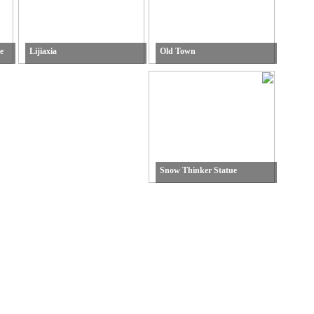
e
Lijiaxia
Old Town
Snow Thinker Statue