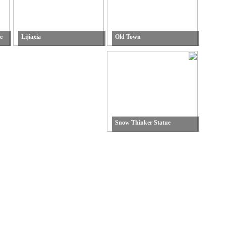
e
Lijiaxia
Old Town
Snow Thinker Statue