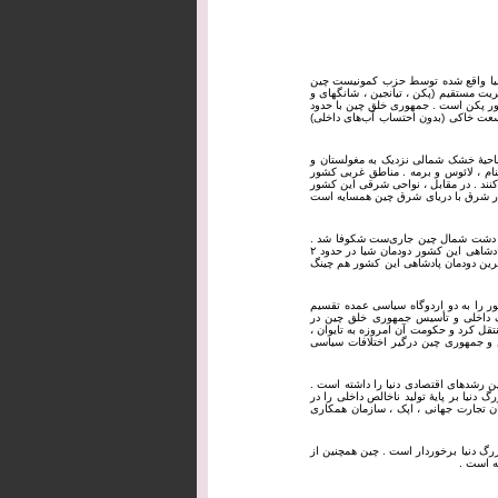
که در شرق قاره آسیا واقع شده توسط حزب کمونیست چین
‌شود . این حزب بر ۲۲ استان ، ۵ منطقهٔ خودمختار ، ۴ شهر با مدیریت مستقیم (پکن ، تیانجین ، شانگهای و
تخت کشور پکن است . جمهوری خلق چین با حدود
 وسعت خاکی (بدون احتساب آب‌های داخلی)
 ناحیهٔ خشک شمالی نزدیک به مغولستان و
ام ، لائوس و برمه . مناطق غربی کشور
‌کنند . در مقابل ، نواحی شرقی این کشور
 دریای جنوب چین و در شرق با دریای شرق چین همسایه است
در دشت شمال چین جاری‌ست شکوفا شد .
نظام سیاسی چین بیش از ۶ هزار سال مبتنی بر سلطنت مطلقهٔ موروثی بود . نخستین دودمان پادشاهی این کشور دودمان شیا در حدود ۲
کومتی که چین را متحد کرد دودمان چه‌این در ۲۲۱ پ.م بود . آخرین دودمان پادشاهی این کشور هم چینگ
شور را به دو اردوگاه سیاسی عمده تقسیم
ر ۱۹۴۹ با پیروزی کمونیست‌ها در جنگ داخلی و تأسیس جمهوری خلق چین در
نتقل کرد و حکومت آن امروزه به تایوان ،
 و جمهوری چین درگیر اختلافات سیاسی
ن رشدهای اقتصادی دنیا را داشته است .
دنیا بر پایهٔ تولید ناخالص داخلی را در
ان تجارت جهانی ، اپک ، سازمان همکاری
رگ دنیا برخوردار است . چین همچنین از
 ‌است .