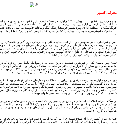
معرفی کشور
پرجمعیت‌ترین کشور دنیا با بیش از ۱.۳ میلیارد نفر سکنه است . این کشور 
در قالب نظام تک‌حزبی اداره می
چونگ‌کینگ) و ۲ منطقهٔ اداری ویژهٔ بسیار خودمختار هنگ کنگ و ماکائو حکومت می‌کند . پای
۹.۶ میلیون کیلومتر مربع سومین یا چهارمین کشور وسیع دنیا و دومین کشور بزرگ دنیا از نظر
است .
چین چشم‌انداز طبیعی متنوعی دارد ، از استپ‌های جنگلی و بیابان‌هایی چون گبی و تکله‌مکان در
سیبری ف روسیه گرفته تا جنگل‌های زیر گرمسیری در سرزمین‌های مرطوب جنوبی نزدیک به ویتن
ناهموار است و رشته ‌کوه‌های هیمالیا و تیان شان مرز طبیعی آن را با هند و آسیای میانه ترسیم می
کم ‌ارتفاع است و با ساحلی به طول ۱۴.۵۰۰ کیلومتر مربع در جنوب شرقی با
که در سوی دیگرش تایوان ، کره و ژاپن قرار گرفته‌اند .
تمدن چین باستان یکی از کهن‌ترین تمدن‌های تاریخ است که در سواحل حاصل‌خیز رود زرد که 
هزار سال پ.م بود . اما نخستین ح
بود که در ۱۹۱۱ با تشکیل جمهوری چین به رهبری کومین‌تانگ ، حزب ملی چین ، نابود شد .
چین در نیمهٔ اول سدهٔ بیستم میلادی در دریایی از اختلافات و جنگ‌های داخلی غوطه‌ور بود که ک
کرده بود ؛ کومین‌تانگ و کمونیست‌ها . مخاصمات اصلی د
سرزمین اصلی پایان یافت . جمهوری چین به رهبری کومین‌تانگ پایتخت خود را به تایپه در تایوان م
کینمن ، ماتسو و چند جزیره دور دست دیگر محدود شده ‌است . از آن هنگام جمهوری خلق چین
شدیدی با یکدیگر در مورد حق حاکمیت و وضعیت سیاسی تایوان بوده‌اند .
از هنگام اجرای اصلاحات اقتصادی در چین برای پی‌ریزی یک اقتصاد مدرن ، چین یکی از سریع‌تری
این کشور هم ‌اکنون بزرگترین صادرکننده و دومین وارد کنندهٔ بزرگ کالا است و دومین اقتصاد بزرگ 
اختیار دارد . چین عضو دائم شورای امنیت سازمان ملل و سازمان‌های چند جانبه‌ای همچون سازم
شانگهای و گروه ۲۰ است .
چین به عنوان کشوری دارای سلاح هسته‌ای از بزرگترین ارتش دائمی دنیا و دومین بودجه دفاعی بز
سوی برخی از دانشگاهیان ، تحلیل‌گران نظامی ، اقتصادی و سیاسی یک ابرقدرت بالقوه لقب گرفته