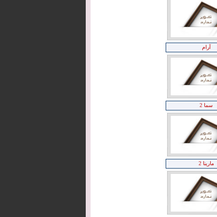
آرام
سما 2
مارینا 2