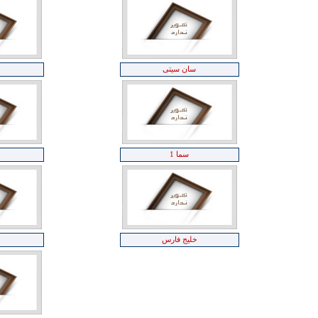
سان سیتی
سما 1
خلیج فارس